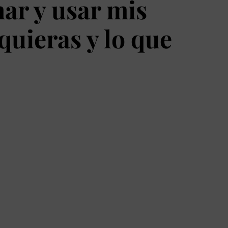
ar y usar mis
quieras y lo que
025
de 29 días. Recivelo en tu correo
 de introspección, visualización y