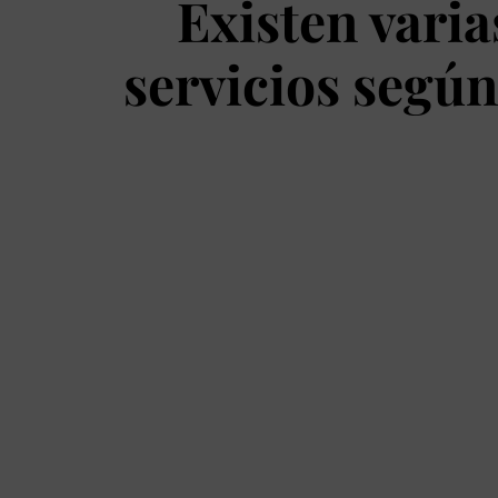
Existen vari
servicios según
Te ofrezco en
abierto todos