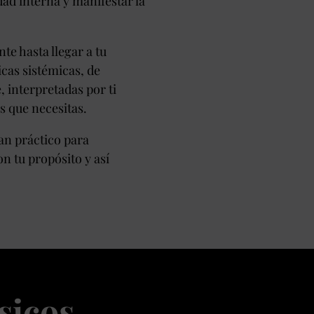
ad interna y manifestar la
te hasta llegar a tu
cas sistémicas, de
, interpretadas por ti
s que necesitas.
an práctico para
on tu propósito y así
sicos