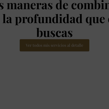
as maneras de combin
 la profundidad que 
buscas
Ver todos mis servicios al detalle
Curso de introspección según tu horóscopo del 2
electróninco y ralízalo a tu ritmo.
Stareflections
te ofrece cada día varias propuestas