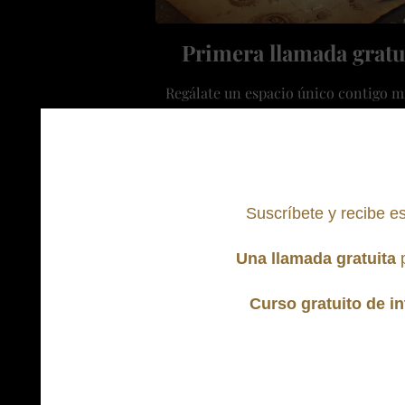
Primera llamada gratu
Regálate un espacio único contigo 
desbloquea lo que te detiene ahora 
Te ofrezco un
viaje a tu subconscien
aportará autoconocimiento en base al
recomendado por el péndulo.
Suscríbete y recibe es
Impulsa tu transformación
con una 
Una llamada gratuita
p
llamada de regalo de 30 minuto
Curso gratuito de i
Suscríbete y podrás agendarla des 
correo electrónico.