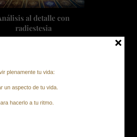
Análisis al detalle con
radiestesia
bre bloqueos y patrones limitantes.
ifica áreas clave de transformación.
iseña un plan de sanación ideal.
una visión completa de tu ser con un
vir plenamente tu vida:
 utilizando el péndulo. Hay 3 opciones.
r un aspecto de tu vida.
egaré información clara y práctica con
opción de profundizar acorde a tus
ra hacerlo a tu ritmo.
intereses.
, también con el péndulo, te ofrezco
erapia
"; una película con un mensaje
l para ti, "
La Selección de 4
"; mudra,