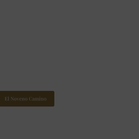
los tránsitos astrológicos del mismo
continua.
luna nueva y las fiestas matrísticas
 ser (economía, arte, ciencia, entre
ne especial énfasis en las prácticas
cticas demostradas. Adaptado al contexto
El Noveno Camino​