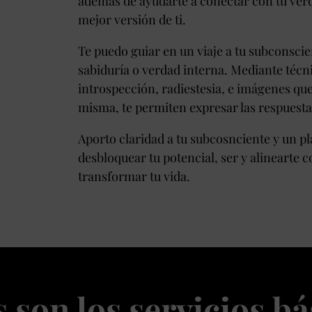
además de ayudarte a conectar con tu verd
mejor versión de ti.
Te puedo guiar en un viaje a tu subconscien
sabiduría o verdad interna. Mediante técni
introspección, radiestesia, e imágenes que
misma, te permiten expresar las respuesta
Aporto claridad a tu subcosnciente y un pl
desbloquear tu potencial, ser y alinearte c
transformar tu vida.
s son los servicios bá